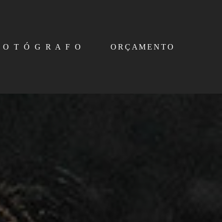
 O T Ó G R A F O
ORÇAMENTO