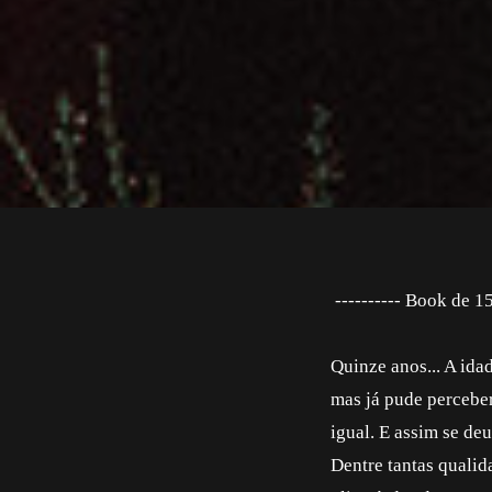
---------- Book de 15
Quinze anos... A ida
mas já pude perceber
igual. E assim se deu
Dentre tantas qualid