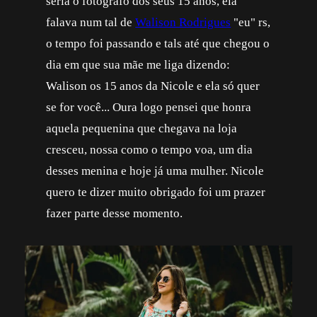
seria o fotografo dos seus 15 anos, ela
falava num tal de
Walison Rodrigues
"eu" rs,
o tempo foi passando e tals até que chegou o
dia em que sua mãe me liga dizendo:
Walison os 15 anos da Nicole e ela só quer
se for você... Oura logo pensei que honra
aquela pequenina que chegava na loja
cresceu, nossa como o tempo voa, um dia
desses menina e hoje já uma mulher. Nicole
quero te dizer muito obrigado foi um prazer
fazer parte desse momento.