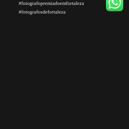
#fotografopremiadoemfortaleza
#fotografosdefortaleza