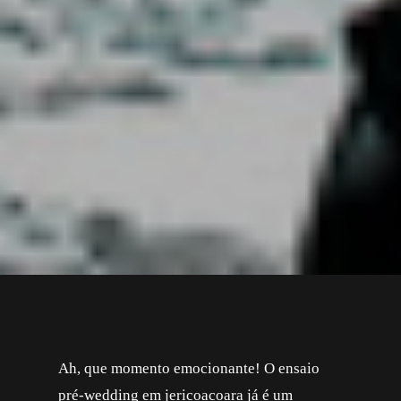
Ah, que momento emocionante! O ensaio
pré-wedding em jericoacoara já é um