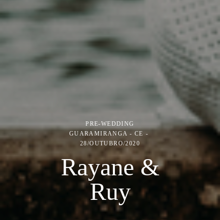
PRE-WEDDING
GUARAMIRANGA - CE
28/OUTUBRO/2020
Rayane &
Ruy