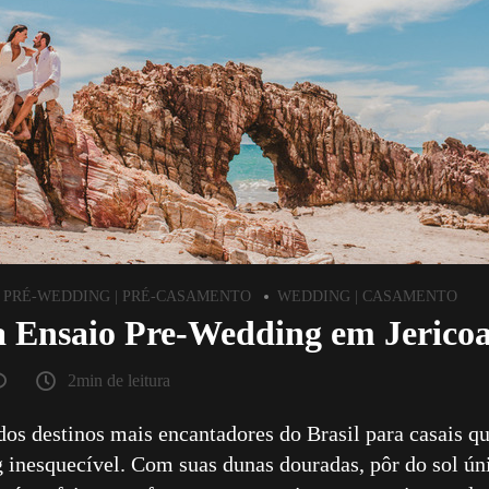
PRÉ-WEDDING | PRÉ-CASAMENTO
WEDDING | CASAMENTO
a Ensaio Pre-Wedding em Jerico
2min de leitura
dos destinos mais encantadores do Brasil para casais
 inesquecível. Com suas dunas douradas, pôr do sol ún