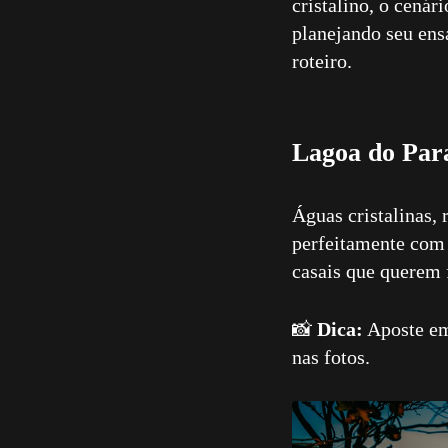
cristalino, o cenár
planejando seu ensa
11
Curtir
roteiro.
Comentar
Lagoa do Par
Águas cristalinas,
perfeitamente com 
casais que querem 
📸
Dica:
Aposte em 
nas fotos.