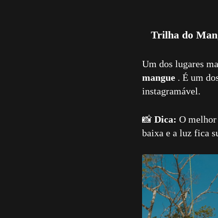
Trilha do Mang
Um dos lugares mai
mangue
. É um dos
instagramável.
📸
Dica:
O melhor h
baixa e a luz fica s