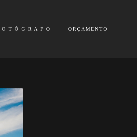
 O T Ó G R A F O
ORÇAMENTO