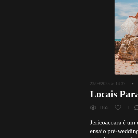
23/09/2025 às 14:37
Locais Par
1165
11
Jericoacoara é um 
ensaio pré-wedding