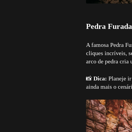
Pedra Furada 
A famosa Pedra Fur
cliques incríveis, 
arco de pedra cria 
📸
Dica:
Planeje ir
ainda mais o cenár