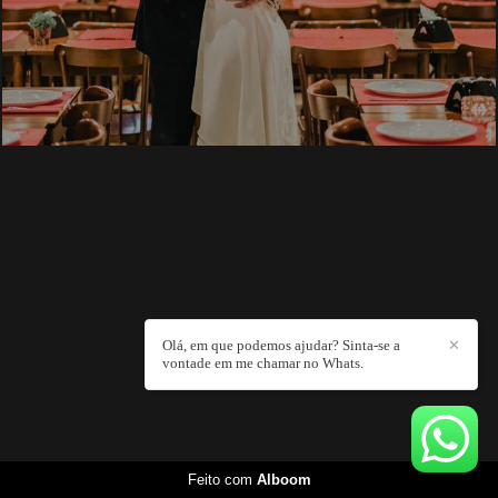
Olá, em que podemos ajudar? Sinta-se a
✕
vontade em me chamar no Whats.
Feito com
Alboom